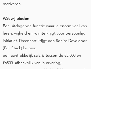
motiveren.
Wat wij bieden
Een uitdagende functie waar je enorm veel kan
leren, vrijheid en ruimte krijgt voor persoonlijk
initiatief. Daarnaast krijgt een Senior Developer
(Full Stack) bij ons:
een aantrekkelijk salaris tussen de €3.800 en
€6500, afhankelijk van je ervaring;
een vast contract voor 32, 36 of 40 uur en stock
appreciaton rights;
25 vakantiedagen en flexibele werktijden: wij
denken graag mee met jouw persoonlijke
situatie;
mogelijkheid om thuis te werken;
genoeg mogelijkheden om je talenten verder
te ontwikkelen: van cursussen tot coaching;